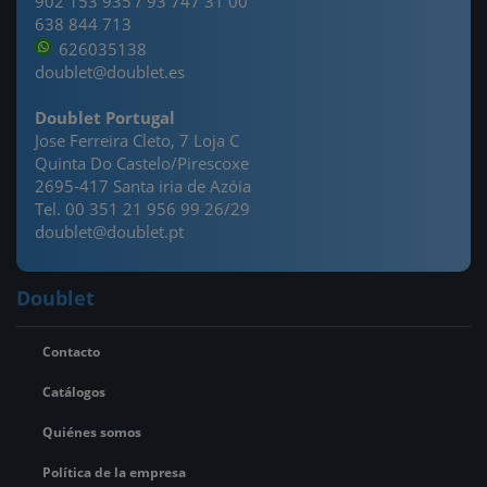
902 153 935 /
93 747 31 00
638 844 713
626035138
doublet@doublet.es
Doublet Portugal
Jose Ferreira Cleto, 7 Loja C
Quinta Do Castelo/Pirescoxe
2695-417 Santa iria de Azóia
Tel. 00 351 21 956 99 26/29
doublet@doublet.pt
Doublet
Contacto
Catálogos
Quiénes somos
Política de la empresa