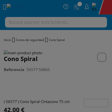
M
Inicio
Conos de seguridad
Cono Spiral
Cono Spiral
Referencia
56577 50865
( 56577 ) Cono Spiral Cintacono 75 cm
42,00 €